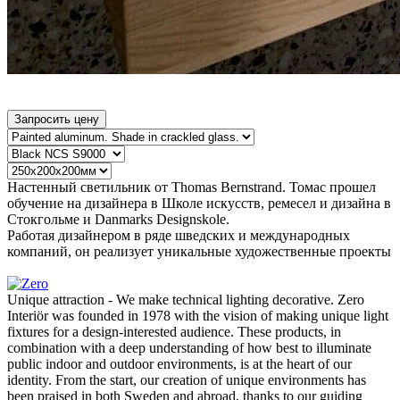
Запросить цену
Настенный светильник от Thomas Bernstrand. Томас прошел
обучение на дизайнера в Школе искусств, ремесел и дизайна в
Стокгольме и Danmarks Designskole.
Работая дизайнером в ряде шведских и международных
компаний, он реализует уникальные художественные проекты
Unique attraction - We make technical lighting decorative. Zero
Interiör was founded in 1978 with the vision of making unique light
fixtures for a design-interested audience. These products, in
combination with a deep understanding of how best to illuminate
public indoor and outdoor environments, is at the heart of our
identity. From the start, our creation of unique environments has
been praised in both Sweden and abroad, thanks to our guiding