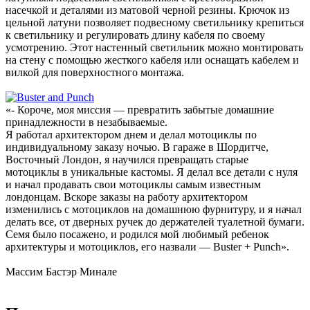
насечкой и деталями из матовой черной резины. Крючок из
цельной латуни позволяет подвесному светильнику крепиться
к светильнику и регулировать длину кабеля по своему
усмотрению. Этот настенный светильник можно монтировать
на стену с помощью жесткого кабеля или оснащать кабелем и
вилкой для поверхностного монтажа.
«- Короче, моя миссия — превратить забытые домашние
принадлежности в незабываемые.
Я работал архитектором днем ​​и делал мотоциклы по
индивидуальному заказу ночью. В гараже в Шордитче,
Восточный Лондон, я научился превращать старые
мотоциклы в уникальные кастомы. Я делал все детали с нуля
и начал продавать свои мотоциклы самым известным
лондонцам. Вскоре заказы на работу архитектором
изменились с мотоциклов на домашнюю фурнитуру, и я начал
делать все, от дверных ручек до держателей туалетной бумаги.
Семя было посажено, и родился мой любимый ребенок
архитектуры и мотоциклов, его назвали — Buster + Punch».
Массим Бастэр Минале