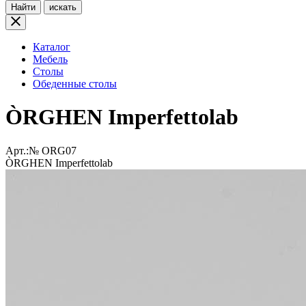
Найти
искать
Каталог
Мебель
Столы
Обеденные столы
ÒRGHEN Imperfettolab
Арт.:№
ORG07
ÒRGHEN Imperfettolab