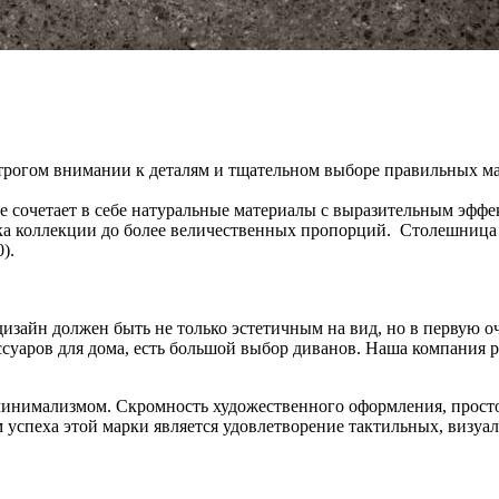
строгом внимании к деталям и тщательном выборе правильных ма
yne сочетает в себе натуральные материалы с выразительным эфф
ика коллекции до более величественных пропорций. Столешница 
).
о дизайн должен быть не только эстетичным на вид, но в первую
ссуаров для дома, есть большой выбор диванов. Наша компания
инимализмом. Скромность художественного оформления, просто
м успеха этой марки является удовлетворение тактильных, визу