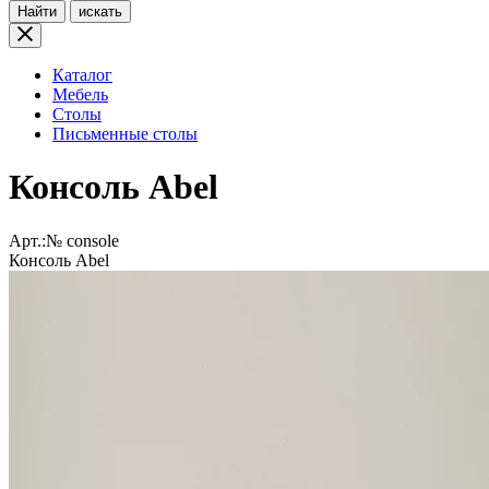
Найти
искать
Каталог
Мебель
Столы
Письменные столы
Консоль Abel
Арт.:№
console
Консоль Abel