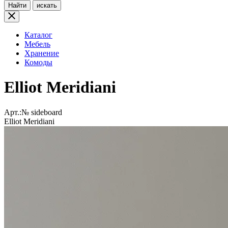
Найти
искать
Каталог
Мебель
Хранение
Комоды
Elliot Meridiani
Арт.:№
sideboard
Elliot Meridiani