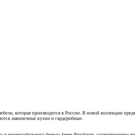
ебели, которая производится в России. В новой коллекции пред
аются лаконичные кухни и гардеробные.
о и респектабельного бренда James Brookman, существующего во