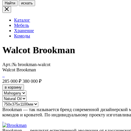
Найти
искать
Каталог
Мебель
Хранение
Комоды
Walcot Brookman
Арт.:№
brookman-walcot
Walcot Brookman
285 000 ₽
380 000 ₽
в корзину
Brookman — так называется бренд современной дизайнерской м
комодов и кроватей. По индивидуальному проекту изготавлив
Brookman — результат естественной эволюции от классическог