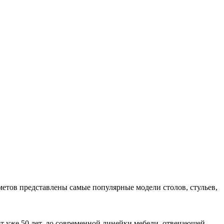
метов представлены самые популярные модели столов, стульев,
т уже 50 лет, до современной линейки мебели, отвечающей