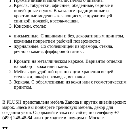
Прямые диваны минималистичного дизайна.
Кресла, табуретки, офисные, обеденные, барные и
полубарные стулья. В каталоге традиционные и
креативные модели – качающиеся, с пружинящей
спинкой, ножкой, кресла-мешки.
Консоли, столы:
письменные. С ящиками и без, декоративным принтом,
кожаным покрытием рабочей поверхности;
журнальные. Со столешницей из мрамора, стекла,
речного камня, фарфоровой глины.
Кровати на металлическом каркасе. Варианты отделки
на выбор – кожа или ткань.
Мебель для удобной организации хранения вещей –
стеллажи, шкафы, комоды, вешалки.
Зеркала. С обрамлениями из кожи или с геометрическим
принтом.
В PLUSH представлена мебель Zanotta и других дизайнерских
марок. Здесь вы подберете трендовую мебель, декор для
создания уюта. Оформляйте заказ на сайте, по телефону +7
(499) 248-48-84 или приходите в шоу-рум в Москве.