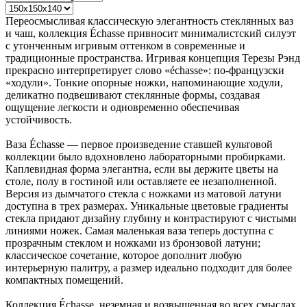
Переосмысливая классическую элегантность стеклянных ваз
и чаш, коллекция Échasse привносит минималистский силуэт
с утонченным игривым оттенком в современные и
традиционные пространства. Игривая концепция Терезы Рэнд
прекрасно интерпретирует слово «échasse»: по-французски
«ходули». Тонкие опорные ножки, напоминающие ходули,
деликатно подвешивают стеклянные формы, создавая
ощущение легкости и одновременно обеспечивая
устойчивость.
Ваза Échasse — первое произведение ставшей культовой
коллекции было вдохновлено лабораторными пробирками.
Каплевидная форма элегантна, если вы держите цветы на
столе, полу в гостиной или оставляете ее незаполненной.
Версия из дымчатого стекла с ножками из матовой латуни
доступна в трех размерах. Уникальные цветовые градиенты
стекла придают дизайну глубину и контрастируют с чистыми
линиями ножек. Самая маленькая ваза теперь доступна с
прозрачным стеклом и ножками из бронзовой латуни;
классическое сочетание, которое дополнит любую
интерьерную палитру, а размер идеально подходит для более
компактных помещений.
Коллекция Échasse, неземная и возвышенная во всех смыслах,