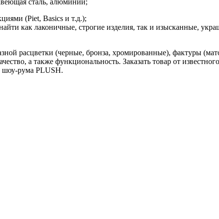
авеющая сталь, алюминий;
ми (Piet, Basics и т.д.);
айти как лаконичные, строгие изделия, так и изысканные, укр
зной расцветки (черные, бронза, хромированные), фактуры (мат
чество, а также функциональность. Заказать товар от известног
те шоу-рума PLUSH.