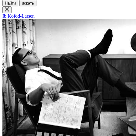
Найти
искать
Ib Kofod-Larsen