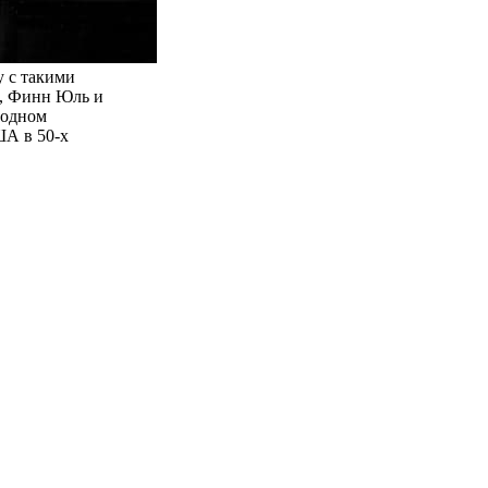
у с такими
н, Финн Юль и
родном
ША в 50-х