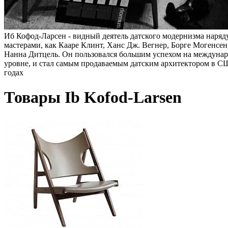
Иб Кофод-Ларсен - видный деятель датского модернизма наряд
мастерами, как Кааре Клинт, Ханс Дж. Вегнер, Борге Могенсе
Нанна Дитцель. Он пользовался большим успехом на междуна
уровне, и стал самым продаваемым датским архитектором в С
годах
Товары Ib Kofod-Larsen