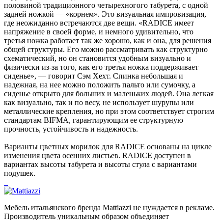
половиной традиционного четырехногого табурета, с одной
задней ножкой — «корнем». Это визуальная импровизация,
где неожиданно встречаются две вещи. «RADICE имеет
напряжение в своей форме, и немного удивительно, что
третья ножка работает так же хорошо, как и она, для решения
общей структуры. Его можно рассматривать как структурно
схематический, но он становится удобным визуально и
физически из-за того, как его третья ножка поддерживает
сиденье», — говорит Сэм Хехт. Спинка небольшая и
надежная, на нее можно положить пальто или сумочку, а
сиденье открыто для больших и маленьких людей. Она легкая
как визуально, так и по весу, не использует шурупы или
металлические крепления, но при этом соответствует строгим
стандартам BIFMA, гарантирующим ее структурную
прочность, устойчивость и надежность.
Варианты цветных морилок для RADICE основаны на цикле
изменения цвета осенних листьев. RADICE доступен в
вариантах высоты табурета и высоты стула с вариантами
подушек.
Мебель итальянского бренда Mattiazzi не нуждается в рекламе.
Производитель уникальным образом объединяет