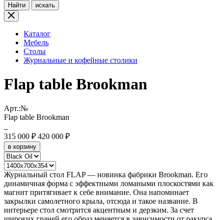
Найти
искать
Каталог
Мебель
Столы
Журнальные и кофейные столики
Flap table Brookman
Арт.:№
Flap table Brookman
315 000 ₽
420 000 ₽
в корзину
Журнальный стол FLAP — новинка фабрики Brookman. Его
динамичная форма с эффектными ломаными плоскостями как
магнит притягивает к себе внимание. Она напоминает
закрылки самолетного крыла, отсюда и такое название. В
интерьере стол смотрится акцентным и дерзким. За счет
широких граней его образ меняется в зависимости от ракурса