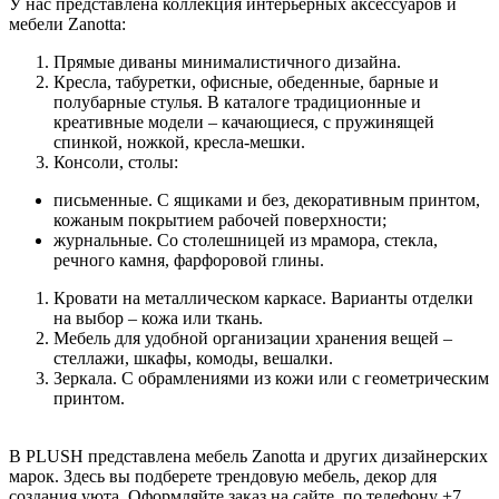
У нас представлена коллекция интерьерных аксессуаров и
мебели Zanotta:
Прямые диваны минималистичного дизайна.
Кресла, табуретки, офисные, обеденные, барные и
полубарные стулья. В каталоге традиционные и
креативные модели – качающиеся, с пружинящей
спинкой, ножкой, кресла-мешки.
Консоли, столы:
письменные. С ящиками и без, декоративным принтом,
кожаным покрытием рабочей поверхности;
журнальные. Со столешницей из мрамора, стекла,
речного камня, фарфоровой глины.
Кровати на металлическом каркасе. Варианты отделки
на выбор – кожа или ткань.
Мебель для удобной организации хранения вещей –
стеллажи, шкафы, комоды, вешалки.
Зеркала. С обрамлениями из кожи или с геометрическим
принтом.
В PLUSH представлена мебель Zanotta и других дизайнерских
марок. Здесь вы подберете трендовую мебель, декор для
создания уюта. Оформляйте заказ на сайте, по телефону +7