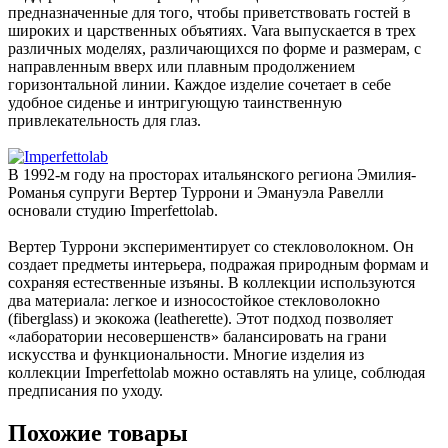
предназначенные для того, чтобы приветствовать гостей в
широких и царственных объятиях. Vara выпускается в трех
различных моделях, различающихся по форме и размерам, с
направленным вверх или плавным продолжением
горизонтальной линии. Каждое изделие сочетает в себе
удобное сиденье и интригующую таинственную
привлекательность для глаз.
В 1992-м году на просторах итальянского региона Эмилия-
Романья супруги Вертер Туррони и Эмануэла Равелли
основали студию Imperfettolab.
Вертер Туррони экспериментирует со стекловолокном. Он
создает предметы интерьера, подражая природным формам и
сохраняя естественные изъяны. В коллекции используются
два материала: легкое и износостойкое стекловолокно
(fiberglass) и экокожа (leatherette). Этот подход позволяет
«лаборатории несовершенств» балансировать на грани
искусства и функциональности. Многие изделия из
коллекции Imperfettolab можно оставлять на улице, соблюдая
предписания по уходу.
Похожие товары