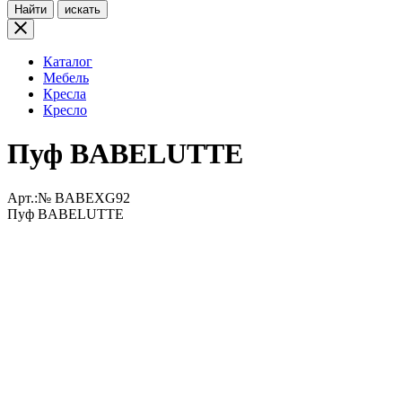
Найти
искать
Каталог
Мебель
Кресла
Кресло
Пуф BABELUTTE
Арт.:№
BABEXG92
Пуф BABELUTTE