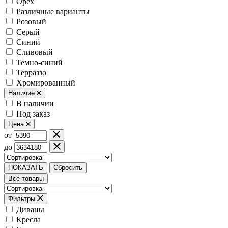
Орех
Различные варианты
Розовый
Серый
Синий
Сливовый
Темно-синий
Терраззо
Хромированный
Наличие
В наличии
Под заказ
Цена
от
до
ПОКАЗАТЬ
Сбросить
Все товары
Фильтры
Диваны
Кресла