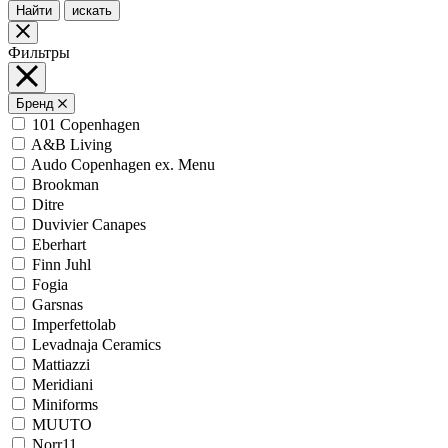
Найти
искать
Фильтры
Бренд
101 Copenhagen
A&B Living
Audo Copenhagen ex. Menu
Brookman
Ditre
Duvivier Canapes
Eberhart
Finn Juhl
Fogia
Garsnas
Imperfettolab
Levadnaja Ceramics
Mattiazzi
Meridiani
Miniforms
MUUTO
Norr11