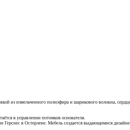
ивкой из измельченного полиэфира и шарикового волокна, сердц
стаётся в управлении потомков основателя.
е Герснес в Остерлене. Мебель создается выдающимися дизайнер