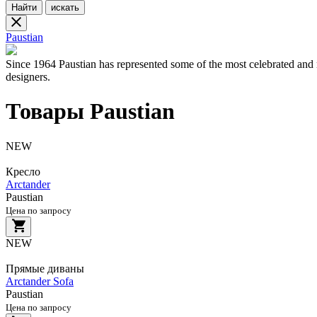
Найти
искать
Paustian
Since 1964 Paustian has represented some of the most celebrated and r
designers.
Товары Paustian
NEW
Кресло
Arctander
Paustian
Цена по запросу
NEW
Прямые диваны
Arctander Sofa
Paustian
Цена по запросу